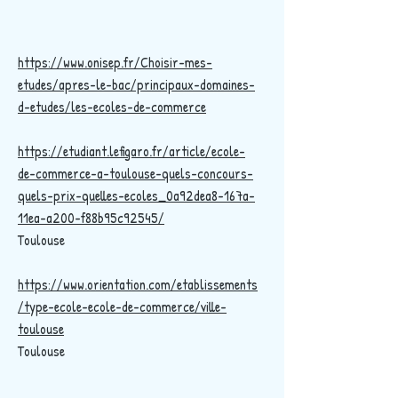
https://www.onisep.fr/Choisir-mes-
etudes/apres-le-bac/principaux-domaines-
d-etudes/les-ecoles-de-commerce
https://etudiant.lefigaro.fr/article/ecole-
de-commerce-a-toulouse-quels-concours-
quels-prix-quelles-ecoles_0a92dea8-167a-
11ea-a200-f88b95c92545/
Toulouse
https://www.orientation.com/etablissements
/type-ecole-ecole-de-commerce/ville-
toulouse
Toulouse