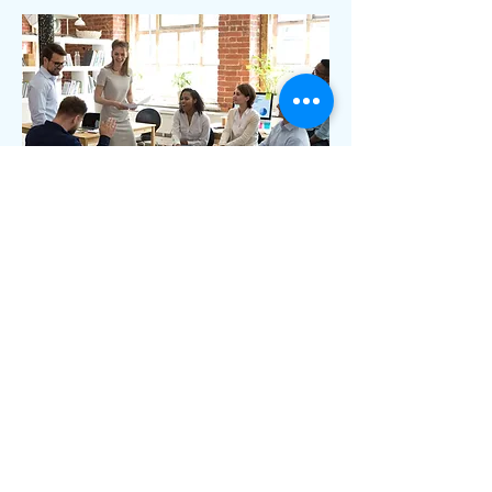
COLLEGIENS / LYCEENS
https://www.education.gouv.fr/reussir-au-
lycee/epreuves-de-specialite-au-
baccalaureat-sur-quoi-et-comment-serez-
vous-evalue-324431