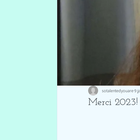
sotalentedyouare
9 j
Merci 2023!