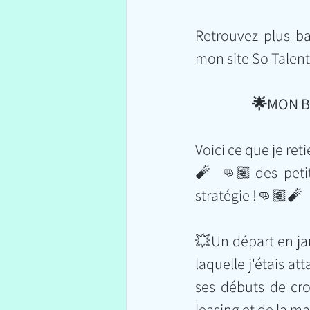
Retrouvez plus b
mon site So Talent
🌟MON BI
Voici ce que je r
🧨 👊🏽des petite
stratégie !👊🏽🧨
💥Un départ en ja
laquelle j'étais at
ses débuts de cro
leasing et de la m