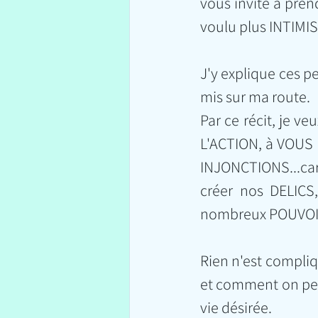
vous invite à pren
voulu plus INTIMIS
J'y explique ces pe
mis sur ma route. 
Par ce récit, je v
L'ACTION, à VOUS D
INJONCTIONS...car
créer nos DELICS
nombreux POUVOIRS
Rien n'est compliq
et comment on peut
vie désirée.