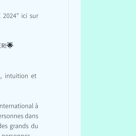
024" ici sur 
ER!🌟
intuition et 
ternational à 
personnes dans 
des grands du 
0 personnes.