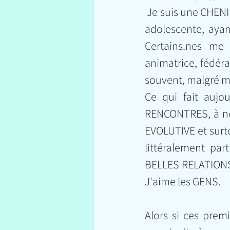
 Je suis une CHENILLE qui prend son envol peu à peu.  Je suis une ancienne TIMIDE 
adolescente, ayan
Certains.nes me
animatrice, fédéra
souvent, malgré ma 
Ce qui fait aujo
RENCONTRES, à not
EVOLUTIVE et surt
littéralement par
BELLES RELATION
J'aime les GENS.
Alors si ces prem