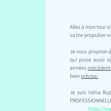
Allez à mon tour s
va me propulser v
Je vous propose da
qui puise aussi s
années 
précédent
bien 
précise.
Je suis Vahia R
PROFESSIONNELLE
https://w