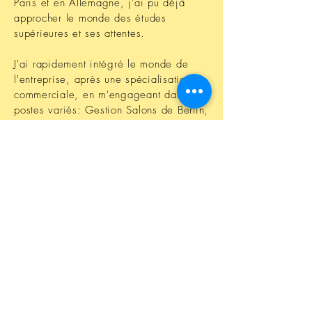
Paris et en Allemagne, j'ai pu déjà
approcher le monde des études
supérieures et ses attentes.
J'ai rapidement intégré le monde de
l'entreprise, après une spécialisation
commerciale, en m'engageant dans des
postes variés: Gestion Salons de Berlin,
Recrutement international dans un grand
groupe de téléphone mobile, dans un
groupe spécialisé dans l'accueil
événementiel.
Puis après une nouvelle expérience de
commerce automobile, j'ai rejoint un
groupe international de service
automobile pour occuper des postes
liés aux achats de prestations de
services, au pilotage des fournisseurs,
des commandes et livraisons, et à la
relation client.
Dans chacune de ces missions, j'ai