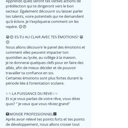
Apprends quels seront tes verbes actions de
prédilection qui te dirigeront vers le bon
secteur. Également découvrir ou laisser parler
tes talents, voire potentiels qui ne demandent
qu'à éclore. Je t'expliquerai comment on les
repère. 😌😠
😁😌 ES-TU AU CLAIR AVEC TES ÉMOTIONS? 😁
😌
Nous allons découvrir le panel des émotions et
comment elles peuvent impacter ton
quotidien au lycée, au collège à la maison.
Je te donnerai quelques clefs pour en faire des
alliés, afin de mieux décider et de pouvoir
travailler ta confiance en soi.
Certaines émotions sont plus fortes durant la
période liée à l'orientation scolaire.
✨✨LA PUISSANCE DU REVE✨✨
Et si je vous parlais de votre rêve, vous dites
quoi? " Je veux que vous rêviez grand"
🏦MONDE PROFESSIONNEL🏢
Après avoir relevé tes points forts et tes points
de développement, nous allons croiser tout