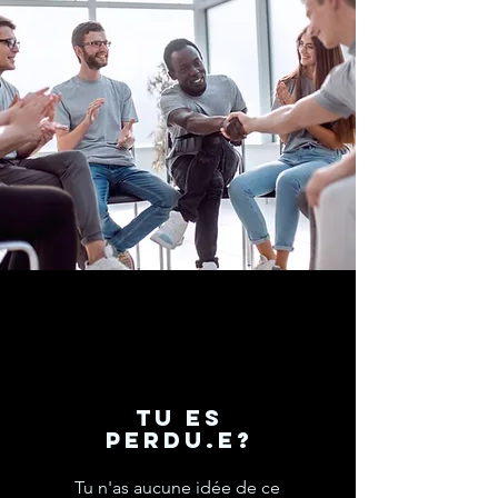
tU ES
PERDU.E?
Tu n'as aucune idée de ce